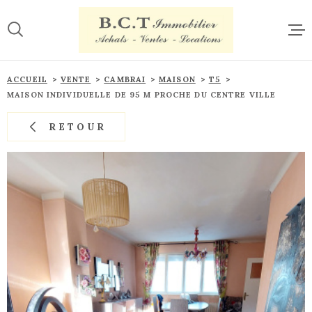
Aller
Aller
Aller
Aller
à
à
au
au
:
la
menu
contenu
recherche
principal
ACCUE
ACCUEIL
VENTE
CAMBRAI
MAISON
T5
MAISON INDIVIDUELLE DE 95 M PROCHE DU CENTRE VILLE
VENTE
RETOUR
LOCAT
ESTIM
CONTA